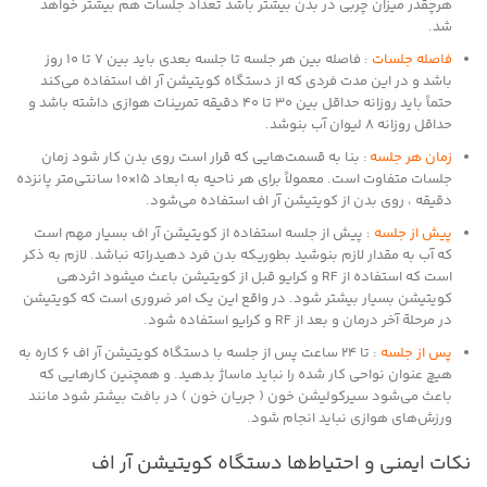
هرچقدر میزان چربی در بدن بیشتر باشد تعداد جلسات هم بیشتر خواهد
شد.
فاصله جلسات
: فاصله بین هر جلسه تا جلسه بعدی باید بین 7 تا 10 روز
باشد و در این مدت فردی که از دستگاه کویتیشن آر اف استفاده می‌کند
حتماً باید روزانه حداقل بین 30 تا 40 دقیقه تمرینات هوازی داشته باشد و
حداقل روزانه 8 لیوان آب بنوشد.
زمان هر جلسه
: بنا به قسمت‌هایی که قرار است روی بدن کار شود زمان
جلسات متفاوت است. معمولاً برای هر ناحیه به ابعاد 15×10 سانتی‌متر پانزده
دقیقه ، روی بدن از کویتیشن آر اف استفاده می‌شود.
پیش از جلسه
: پیش از جلسه استفاده از کویتیشن آر اف بسیار مهم است
که آب به مقدار لازم بنوشید بطوریکه بدن فرد دهیدراته نباشد. لازم به ذکر
است که استفاده از RF و کرایو قبل از کویتیشن باعث میشود اثردهی
کویتیشن بسیار بیشتر شود. در واقع این یک امر ضروری است که کویتیشن
در مرحلة آخر درمان و بعد از RF و کرایو استفاده شود.
پس از جلسه
: تا 24 ساعت پس از جلسه با دستگاه کویتیشن آر اف 6 کاره به
هیچ عنوان نواحی کار شده را نباید ماساژ بدهید. و همچنین کارهایی که
باعث می‌شود سیرکولیشن خون ( جریان خون ) در بافت بیشتر شود مانند
ورزش‌های هوازی نباید انجام شود.
نکات ایمنی و احتیاط‌ها دستگاه کویتیشن آر اف