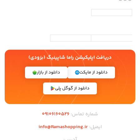
دریافت اپلیکیشن راما شاپینیگ (بزودی)
دانلود از مایکت
دانلود از بازار
دانلود از گوگل پلی
شماره تماس:
09106160526
ایمیل:
info@Ramashopping.ir
آدرس: