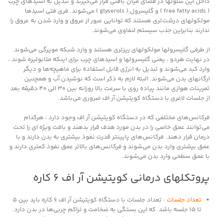
داخل این سلولها در فضای میان بافتی قرار می‌گیرند و تبدیل به اسیدهای چرب
( free fatty acids ) و گلیسرول ( glyserols ) می‌شوند. فری فتی اسیدها
مولکولهای درشت‌تری هستند که توانایی عبور از عروق و وارد شدن به عروق را
ندارند بنابراین جذب سیستم لنفاوی می‌شوند.
از طرفی گلیسرولها مولکولهای ریزتری هستند و وارد شبکه مویرگی می‌شوند.
در نهایت هردو ، یعنی گلیسرولها و اسیدهای چرب برای اینکه متابولیزه شوند ،
وارد کبد می‌شوند و تبدیل به انرژی قابل استفاده برای ماهیچه‌ها و دیگر
ارگانهای بدن می‌شوند. البته لازم به ذکر است که نوشیدن آب و همچنین
تمرینات هوازی مانند پیاده روی با سرعت بالا روزانه بین 30 الی 40 دقیقه بعد
از جلسات لاغری با دستگاه کویتیشن آر اف ضروری می‌باشد.
فرکانس‌های مختلفی که در دستگاه کویتیشن آر اف وجود دارد ، هرکدام
می‌توانند عمق خاصی را در بدن مورد هدف قرار بدهند و بافت ویژه ای را تحت
درمان قرار دهند. فرکانس‌های پایینتر قدرت نفوذ بیشتری به بدن دارند و با
عمق بیشتری وارد بدن می‌شوند و فرکانس‌های بالاتر عمق نفوذ کمتری دارند و
با عمق سطحی وارد بدن می‌شوند.
پروتکلهای درمانی کویتیشن آر اف 6 کاره
تعداد جلسات
: تعداد جلسات با دستگاه کویتیشن آر اف 6 کاره باید بین 5
تا 15 جلسه باشد. که این بستگی به ضخامت و تراکم چربی‌ها در بدن دارد.