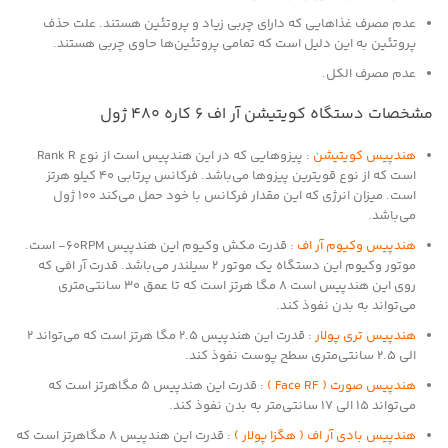
عدم مصرف غذاهایی که دارای چربی زیاد و پروتئین هستند. علت حذف
پروتئین به این دلیل است که تمامی پروتئین‌ها حاوی چربی هستند.
عدم مصرف الکل.
مشخصات دستگاه کویتیشن آر اف 6 کاره 480 ژول
هندپیس کویتیشن
: پیزوهایی که در این هندپیس است از نوع Rank R
است که از نوع قویترین پیزوها می‌باشد. فرکانس پرتابی 40 کیلو هرتز
است. میزان انرژی که این مقدار فرکانس با خود حمل می‌کند 100 ژول
می‌باشد.
هندپیس وکیوم آر اف
: قدرت مکش وکیوم این هندپیس 60RPM- است.
موتور وکیوم این دستگاه یک موتور 2 سیلندر می‌باشد. قدرت آر افی که
روی این هندپیس است 8 مگا هرتز است که تا عمق 30 سانتی‌متری
می‌تواند به بدن نفوذ کند.
هندپیس تری پولار
: قدرت این هندپیس 2.5 مگا هرتز است که می‌تواند 2
الی 2.5 سانتی‌متری سطح پوست نفوذ کند.
هندپیس صورت ( Face RF )
: قدرت این هندپیس 5 مگاهرتز است که
می‌تواند 15 الی 17 سانتی‌متر به بدن نفوذ کند.
هندپیس بادی آر اف ( هگزا پولار )
: قدرت این هندپیس 8 مگاهرتز است که