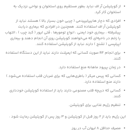
از کویتیشن آر اف نباید بطور مستقیم روی استخوان و نواحی نزدیک به
استخوان کار کرد.
افرادی که دچار هایپرلیپیدمی ( چربی خون بسیار بالا ) هستند نباید از
کویتیشن آر اف استفاده کنند. همچنین در افرادی که بیماری دیابت
پیشرفته ، بیماری خود ایمنی ، انواع تومورها ، فَتی لیور ( کبد چرب ) ، التهاب
یا زخم در ناحیه‌ای که می‌خواهند کویتیشن روی آن انجام دهند و بیماری
اپیلپسی ( تشنج ) دارند نباید از کویتیشن استفاده کنند.
برای انجام RF صورت کسانی که ایمپلنت دارند نباید از این دستگاه استفاده
کنند.
در زمان پریود ماهانه منع استفاده دارد.
کسانی که پیس میکر ( باطری‌هایی که برای ضربان قلب استفاده می‌شود )
دارند منع استفاده دارد.
کسانی که دریچه قلب مصنوعی دارند باید از استفاده کویتیشن خودداری
کنند.
تنظیم رژیم غذایی برای کویتیشن.
این رژیم باید از 2 روز قبل از کویتیشن و 3 روز پس از کویتیشن رعایت شود :
مصرف حداقل 8 لیوان آب در روز.