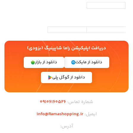
دریافت اپلیکیشن راما شاپینیگ (بزودی)
دانلود از مایکت
دانلود از بازار
دانلود از گوگل پلی
شماره تماس:
09106160526
ایمیل:
info@Ramashopping.ir
آدرس: