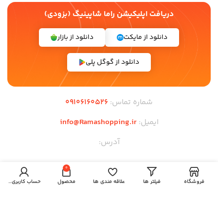
دریافت اپلیکیشن راما شاپینیگ (بزودی)
دانلود از مایکت
دانلود از بازار
دانلود از گوگل پلی
شماره تماس:
09106160526
ایمیل:
info@Ramashopping.ir
آدرس:
لینک های مهم
0
فروشگاه
فیلتر ها
علاقه مندی ها
محصول
حساب کاربری من
صفحه اصلی
قوانین و مقررات
وبلاگ
فروشگاه
همکاری در فروش
نمایندگی ها