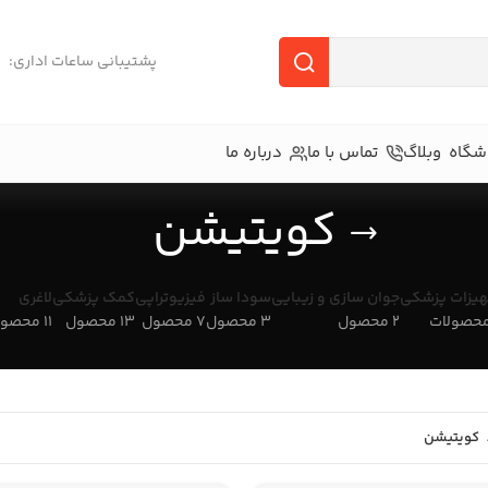
6
پشتیبانی ساعات اداری:
شگاه
وبلاگ
تماس با ما
درباره ما
کویتیشن
هیزات پزشکی
جوان سازی و زیبایی
سودا ساز
فیزیوتراپی
کمک پزشکی
لاغری
2 محصول
3 محصول
7 محصول
13 محصول
11 محصول
کویتیشن
لاغری