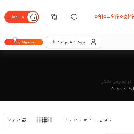
0910-616052
0
تومان
ورود / فرم ثبت نام
پیشنهاد ویژه
لوازم برقی خانگی
0 محصولات
فیلتر ها
نمایش
9
12
18
24
جوان سازی