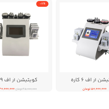
-11%
فارادیک
ها
مشاهده محصولات
ن آر اف 6 کاره
کویتیشن آر اف 9 کاره
50,000,000
تومان
40,000,000
45,000,000
تومان