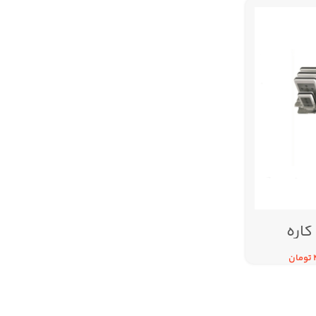
ینس
تومان