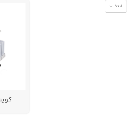
برجیس
کویتیش