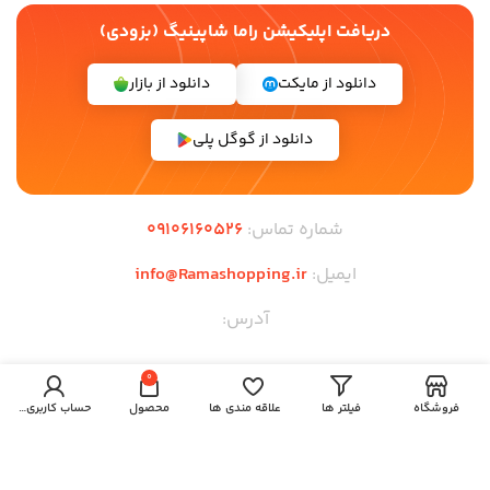
دریافت اپلیکیشن راما شاپینیگ (بزودی)
دانلود از مایکت
دانلود از بازار
دانلود از گوگل پلی
شماره تماس:
09106160526
ایمیل:
info@Ramashopping.ir
آدرس:
لینک های مهم
0
فروشگاه
فیلتر ها
علاقه مندی ها
محصول
حساب کاربری من
صفحه اصلی
قوانین و مقررات
وبلاگ
فروشگاه
همکاری در فروش
نمایندگی ها