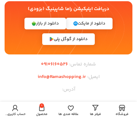
دریافت اپلیکیشن راما شاپینیگ (بزودی)
دانلود از مایکت
دانلود از بازار
دانلود از گوگل پلی
شماره تماس:
09106160526
ایمیل:
info@Ramashopping.ir
آدرس:
لینک های مهم
0
فروشگاه
فیلتر ها
علاقه مندی ها
محصول
حساب کاربری من
صفحه اصلی
قوانین و مقررات
وبلاگ
فروشگاه
همکاری در فروش
نمایندگی ها