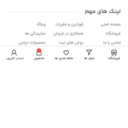
لینک های مهم
صفحه اصلی
قوانین و مقررات
وبلاگ
فروشگاه
همکاری در فروش
نمایندگی ها
تماس با ما
روش های ثبت
محصولات حراجی
سفارش
0
درباره ما
سوالات متداول
شرایط مرجوعی
فروشگاه
فیلتر ها
علاقه مندی ها
محصول
حساب کاربری من
زمان بندی فروشگاه
شنبه تا چهار شنبه:
ساعت ۱۰ الی ۲۱
پنج شنبه ها:
۱۰ الی ۱۷
خبرنامه