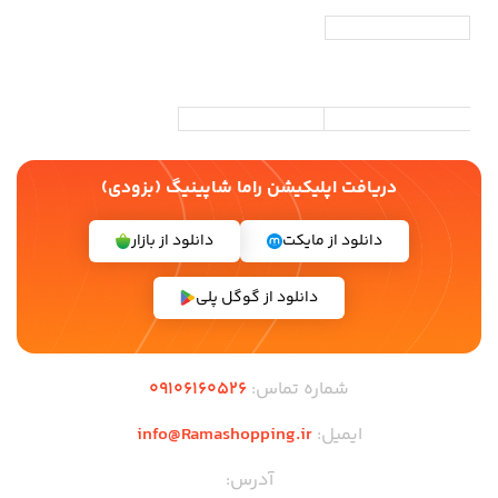
دریافت اپلیکیشن راما شاپینیگ (بزودی)
دانلود از مایکت
دانلود از بازار
دانلود از گوگل پلی
شماره تماس:
09106160526
ایمیل:
info@Ramashopping.ir
آدرس: