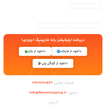
دریافت اپلیکیشن راما شاپینیگ (بزودی)
دانلود از مایکت
دانلود از بازار
دانلود از گوگل پلی
شماره تماس:
09106160526
ایمیل:
info@Ramashopping.ir
آدرس: