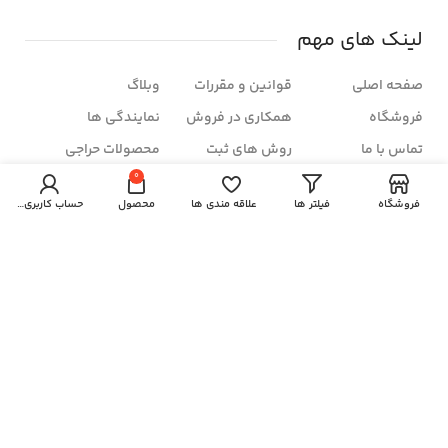
لینک های مهم
صفحه اصلی
قوانین و مقررات
وبلاگ
فروشگاه
همکاری در فروش
نمایندگی ها
تماس با ما
روش های ثبت
محصولات حراجی
سفارش
0
درباره ما
سوالات متداول
شرایط مرجوعی
فروشگاه
فیلتر ها
علاقه مندی ها
محصول
حساب کاربری من
زمان بندی فروشگاه
شنبه تا چهار شنبه:
ساعت ۱۰ الی ۲۱
پنج شنبه ها:
۱۰ الی ۱۷
خبرنامه