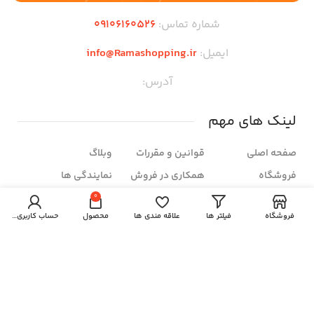
شماره تماس:
09106160526
ایمیل:
info@Ramashopping.ir
آدرس:
لینک های مهم
صفحه اصلی
قوانین و مقررات
وبلاگ
فروشگاه
همکاری در فروش
نمایندگی ها
تماس با ما
روش های ثبت
محصولات حراجی
0
سفارش
فروشگاه
فیلتر ها
علاقه مندی ها
محصول
حساب کاربری من
درباره ما
سوالات متداول
شرایط مرجوعی
زمان بندی فروشگاه
شنبه تا چهار شنبه: